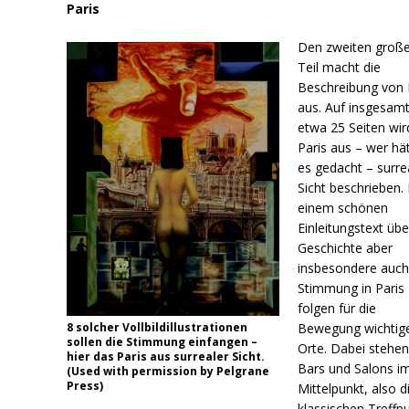
Paris
Den zweiten groß
Teil macht die
Beschreibung von 
aus. Auf insgesam
etwa 25 Seiten wir
Paris aus – wer hä
es gedacht – surre
Sicht beschrieben.
einem schönen
Einleitungstext übe
Geschichte aber
insbesondere auc
Stimmung in Paris
folgen für die
8 solcher Vollbildillustrationen
Bewegung wichtig
sollen die Stimmung einfangen –
Orte. Dabei stehe
hier das Paris aus surrealer Sicht.
Bars und Salons i
(Used with permission by Pelgrane
Press)
Mittelpunkt, also d
klassischen Treffp