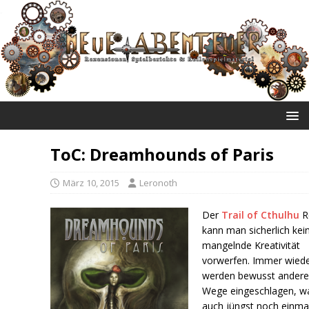
NEUE ABENTEUER
ToC: Dreamhounds of Paris
März 10, 2015
Leronoth
Der
Trail of Cthulhu
R
kann man sicherlich kei
mangelnde Kreativität
vorwerfen. Immer wied
werden bewusst ander
Wege eingeschlagen, w
auch jüngst noch einma