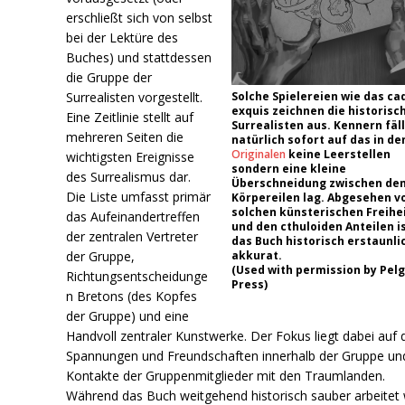
erschließt sich von selbst
bei der Lektüre des
Buches) und stattdessen
die Gruppe der
Surrealisten vorgestellt.
Solche Spielereien wie das ca
exquis zeichnen die historisc
Eine Zeitlinie stellt auf
Surrealisten aus. Kennern fäll
mehreren Seiten die
natürlich sofort auf das in de
Originalen
keine Leerstellen
wichtigsten Ereignisse
sondern eine kleine
des Surrealismus dar.
Überschneidung zwischen de
Die Liste umfasst primär
Körpereilen lag. Abgesehen v
solchen künsterischen Freihe
das Aufeinandertreffen
und den cthuloiden Anteilen i
der zentralen Vertreter
das Buch historisch erstaunli
der Gruppe,
akkurat.
(Used with permission by Pel
Richtungsentscheidunge
Press)
n Bretons (des Kopfes
der Gruppe) und eine
Handvoll zentraler Kunstwerke. Der Fokus liegt dabei auf 
Spannungen und Freundschaften innerhalb der Gruppe un
Kontakte der Gruppenmitglieder mit den Traumlanden.
Während das Buch weitgehend historisch sauber arbeitet 