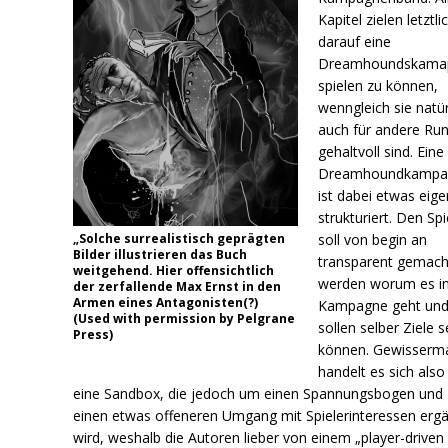
Kapitel zielen letztli
darauf eine
Dreamhoundskama
spielen zu können,
wenngleich sie natür
auch für andere Ru
gehaltvoll sind. Eine
Dreamhoundkampa
ist dabei etwas eige
strukturiert. Den Spi
„Solche surrealistisch geprägten
soll von begin an
Bilder illustrieren das Buch
transparent gemach
weitgehend. Hier offensichtlich
werden worum es in
der zerfallende Max Ernst in den
Armen eines Antagonisten(?)
Kampagne geht und
(Used with permission by Pelgrane
sollen selber Ziele 
Press)
können. Gewisserm
handelt es sich als
eine Sandbox, die jedoch um einen Spannungsbogen und
einen etwas offeneren Umgang mit Spielerinteressen erg
wird, weshalb die Autoren lieber von einem „player-driven