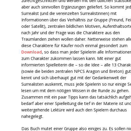
zurechtgeschnitten und werden mit den üblichen Statistike
aber auch sinnvollen Ergänzungen geliefert. So kommt je
Surrealist (und die vereinzelten Surrealistinnen) mit
Informationen über das Verhältnis zur Gruppe (Freund, Fe
oder Satellit), zentralen bildlichen Motiven, Aufenthaltsort
nach Jahr und der Frage was die Charaktere aus den
Traumlanden ziehen wollen daher. Netterweise stehen all
diese Charaktere für Käufer noch einmal gesondert zum
Download
, so dass man jeder Spielerin alle Informatione
zum Charakter zukommen lassen kann. Mit einer gut
informierten Spielleiterin die – so die Idee – alle 13 Chara
(sowie die beiden zentralen NPCS Aragon und Breton) gu
kennt und sich überhaupt gut mit der Gedankenwelt der
Surrealisten auskennt, muss jede Spielerin so nur einige S
lesen um mit dem nötigen Wissen in die Runde zu gehen.
Zusammen mit ein paar Tipps kann das tatsächlich aufge
bedarf aber einer Spielleitung die tief in der Materie ist un
weitergehende Lektüre wird auch den Spielern durchaus
nahegelegt.
Das Buch mutet einer Gruppe also einiges zu. Es sollen ni