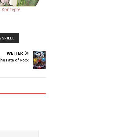
n-Konzepte
S SPIELE
WEITER
he Fate of Rock