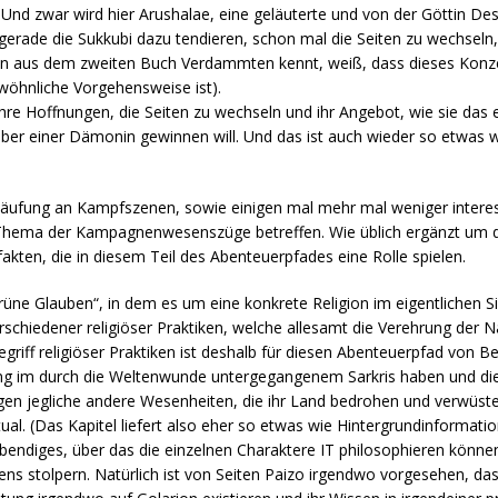
t. Und zwar wird hier Arushalae, eine geläuterte und von der Göttin D
gerade die Sukkubi dazu tendieren, schon mal die Seiten zu wechseln, 
en aus dem zweiten Buch Verdammten kennt, weiß, dass dieses Konzep
öhnliche Vorgehensweise ist).
ihre Hoffnungen, die Seiten zu wechseln und ihr Angebot, wie sie das 
er einer Dämonin gewinnen will. Und das ist auch wieder so etwas w
häufung an Kampfszenen, sowie einigen mal mehr mal weniger interes
Thema der Kampagnenwesenszüge betreffen. Wie üblich ergänzt um d
kten, die in diesem Teil des Abenteuerpfades eine Rolle spielen.
rüne Glauben“, in dem es um eine konkrete Religion im eigentlichen Si
hiedener religiöser Praktiken, welche allesamt die Verehrung der Nat
riff religiöser Praktiken ist deshalb für diesen Abenteuerpfad von Be
ng im durch die Weltenwunde untergegangenem Sarkris haben und di
gen jegliche andere Wesenheiten, die ihr Land bedrohen und verwüs
ual. (Das Kapitel liefert also eher so etwas wie Hintergrundinformat
bendiges, über das die einzelnen Charaktere IT philosophieren können
ens stolpern. Natürlich ist von Seiten Paizo irgendwo vorgesehen, d