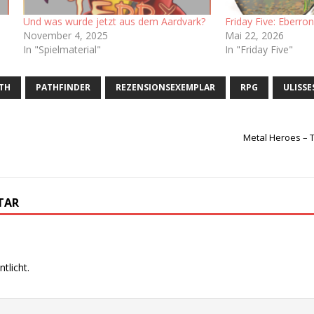
Und was wurde jetzt aus dem Aardvark?
Friday Five: Eberro
November 4, 2025
Mai 22, 2026
In "Spielmaterial"
In "Friday Five"
TH
PATHFINDER
REZENSIONSEXEMPLAR
RPG
ULISSE
Metal Heroes – T
TAR
tlicht.