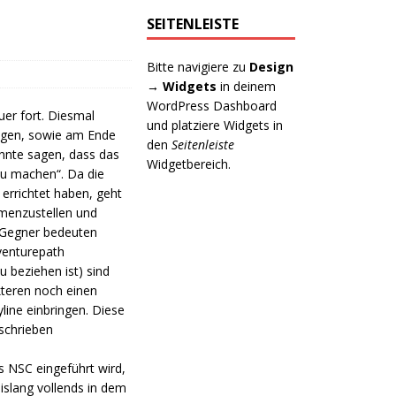
SEITENLEISTE
Bitte navigiere zu
Design
→ Widgets
in deinem
WordPress Dashboard
er fort. Diesmal
und platziere Widgets in
angen, sowie am Ende
den
Seitenleiste
nnte sagen, dass das
Widgetbereich.
zu machen“. Da die
errichtet haben, geht
mmenzustellen und
m Gegner bedeuten
venturepath
 beziehen ist) sind
teren noch einen
line einbringen. Diese
schrieben
s NSC eingeführt wird,
islang vollends in dem