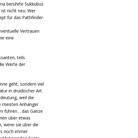
esna berührte Sukkubus
ist nicht neu. Wer
t für das Pathfinder-
eventuelle Vertrauen
ie eine
santen, teils
ie Werte der
nne geht, sondern viel
ur in druidischer Art
deutung, weil die
e meisten Anhänger
ten führen… das Ganze
ionen über etwas
, wenn sie über die
ass noch immer