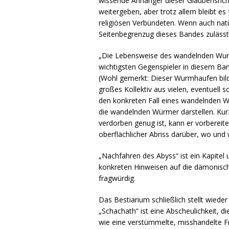
wissende Anhänger dieser Glaubensricht
weitergeben, aber trotz allem bleibt e
religiösen Verbündeten. Wenn auch natü
Seitenbegrenzug dieses Bandes zulässt
„Die Lebensweise des wandelnden Wurms“
wichtigsten Gegenspieler in diesem Ba
(Wohl gemerkt: Dieser Wurmhaufen bilde
großes Kollektiv aus vielen, eventuell s
den konkreten Fall eines wandelnden Wu
die wandelnden Würmer darstellen. Kur
verdorben genug ist, kann er vorbereite
oberflächlicher Abriss darüber, wo und 
„Nachfahren des Abyss“ ist ein Kapite
konkreten Hinweisen auf die dämonische
fragwürdig.
Das Bestiarium schließlich stellt wie
„Schachath“ ist eine Abscheulichkeit, 
wie eine verstümmelte, misshandelte Fra