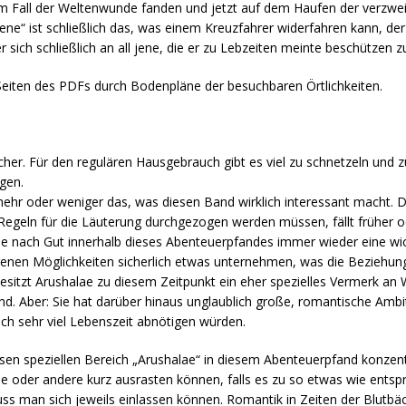
im Fall der Weltenwunde fanden und jetzt auf dem Haufen der verzwei
ne“ ist schließlich das, was einem Kreuzfahrer widerfahren kann, de
sich schließlich an all jene, die er zu Lebzeiten meinte beschützen 
Seiten des PDFs durch Bodenpläne der besuchbaren Örtlichkeiten.
icher. Für den regulären Hausgebrauch gibt es viel zu schnetzeln und z
gen.
 mehr oder weniger das, was diesen Band wirklich interessant macht. D
 Regeln für die Läuterung durchgezogen werden müssen, fällt früher o
e nach Gut innerhalb dieses Abenteuerpfandes immer wieder eine wich
eigenen Möglichkeiten sicherlich etwas unternehmen, was die Beziehu
besitzt Arushalae zu diesem Zeitpunkt ein eher spezielles Vermerk an
sind. Aber: Sie hat darüber hinaus unglaublich große, romantische Amb
ich sehr viel Lebenszeit abnötigen würden.
esen speziellen Bereich „Arushalae“ in diesem Abenteuerpfand konzen
ine oder andere kurz ausrasten können, falls es zu so etwas wie ent
s man sich jeweils einlassen können. Romantik in Zeiten der Blutbäch