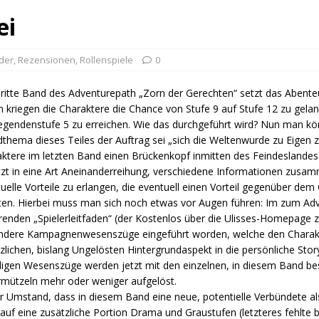
ei
der
,
Rezensionen
,
Rollenspiele
0
ritte Band des Adventurepath „Zorn der Gerechten“ setzt das Abenteu
 kriegen die Charaktere die Chance von Stufe 9 auf Stufe 12 zu gel
egendenstufe 5 zu erreichen. Wie das durchgeführt wird? Nun man kö
thema dieses Teiles der Auftrag sei „sich die Weltenwurde zu Eigen 
ktere im letzten Band einen Brückenkopf inmitten des Feindeslandes 
tzt in eine Art Aneinanderreihung, verschiedene Informationen zusa
uelle Vorteile zu erlangen, die eventuell einen Vorteil gegenüber de
en. Hierbei muss man sich noch etwas vor Augen führen: Im zum Ad
enden „Spielerleitfaden“ (der Kostenlos über die Ulisses-Homepage zu
ndere Kampagnenwesenszüge eingeführt worden, welche den Charak
zlichen, bislang Ungelösten Hintergrundaspekt in die persönliche Story
ligen Wesenszüge werden jetzt mit den einzelnen, in diesem Band be
mützeln mehr oder weniger aufgelöst.
der Umstand, dass in diesem Band eine neue, potentielle Verbündete al
auf eine zusätzliche Portion Drama und Graustufen (letzteres fehlte b