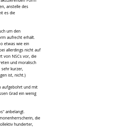
praktizierenden Form
en, anstelle des
it es die
auch um den
rm aufrecht erhält.
so etwas wie ein
ei allerdings nicht auf
rt von NSCs vor, die
reten und moralisch
 sehr kurzer,
n ist, nicht.)
h aufgebohrt und mit
issen Grad ein wenig
s“ anbelangt.
ämonenherrscherin, die
llektiv hunderter,