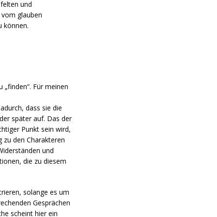
felten und
r vom glauben
zu können.
u „finden“. Für meinen
adurch, dass sie die
der später auf. Das der
tiger Punkt sein wird,
ng zu den Charakteren
 Widerständen und
itionen, die zu diesem
trieren, solange es um
sprechenden Gesprächen
e scheint hier ein