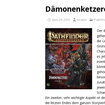
Dämonenketzer
April 29, 2015
Orakel
Pathfin
Der d
gehen
die L
Grund
Chara
es je
event
könnt
gehör
beso
zusät
jewei
Schar
Ein zweiter, sehr wichtiger Aspekt ist 
die letzten Endes dem ganzen Storyverl