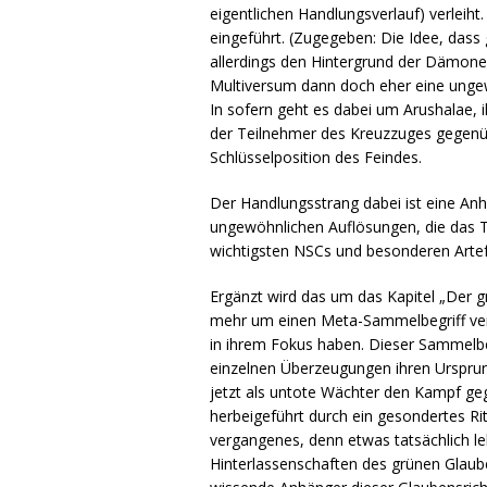
eigentlichen Handlungsverlauf) verleih
eingeführt. (Zugegeben: Die Idee, dass 
allerdings den Hintergrund der Dämon
Multiversum dann doch eher eine ungew
In sofern geht es dabei um Arushalae, 
der Teilnehmer des Kreuzzuges gegenüb
Schlüsselposition des Feindes.
Der Handlungsstrang dabei ist eine An
ungewöhnlichen Auflösungen, die das 
wichtigsten NSCs und besonderen Artefa
Ergänzt wird das um das Kapitel „Der g
mehr um einen Meta-Sammelbegriff versc
in ihrem Fokus haben. Dieser Sammelbeg
einzelnen Überzeugungen ihren Urspru
jetzt als untote Wächter den Kampf ge
herbeigeführt durch ein gesondertes Rit
vergangenes, denn etwas tatsächlich le
Hinterlassenschaften des grünen Glaub