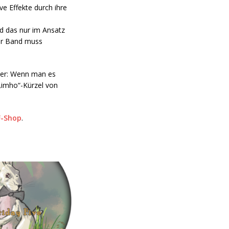
e Effekte durch ihre
d das nur im Ansatz
eser Band muss
Aber: Wenn man es
 „imho“-Kürzel von
F-Shop
.