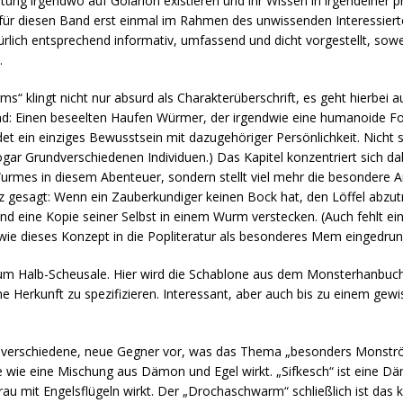
ung irgendwo auf Golarion existieren und ihr Wissen in irgendeiner 
s für diesen Band erst einmal im Rahmen des unwissenden Interessiert
rlich entsprechend informativ, umfassend und dicht vorgestellt, sowe
.
 klingt nicht nur absurd als Charakterüberschrift, es geht hierbei 
nd: Einen beseelten Haufen Würmer, der irgendwie eine humanoide Fo
t ein einziges Bewusstsein mit dazugehöriger Persönlichkeit. Nicht 
ogar Grundverschiedenen Individuen.) Das Kapitel konzentriert sich dab
rmes in diesem Abenteuer, sondern stellt viel mehr die besondere A
z gesagt: Wenn ein Zauberkundiger keinen Bock hat, den Löffel abzut
nd eine Kopie seiner Selbst in einem Wurm verstecken. (Auch fehlt ein
wie dieses Konzept in die Popliteratur als besonderes Mem eingedrunge
l um Halb-Scheusale. Hier wird die Schablone aus dem Monsterhanbuc
 Herkunft zu spezifizieren. Interessant, aber auch bis zu einem gew
der verschiedene, neue Gegner vor, was das Thema „besonders Monströ
die wie eine Mischung aus Dämon und Egel wirkt. „Sifkesch“ ist eine D
u mit Engelsflügeln wirkt. Der „Drochaschwarm“ schließlich ist das ko